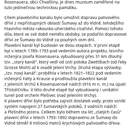
Rosenauera, obci Chvalšiny, je dnes muzeum zaměřené na
tuto jedinečnou technickou památku.
Cílem plavebního kanálu bylo umožnit dopravu palivového
dříví z nepřístupných oblastí Šumavy až do Vídně, tehdejšího
hlavního města rakousko-uherského císařství. Pomocí tohoto
díla, které ve své době nemělo obdoby, se podařilo dopravovat
dříví ze Šumavy do Vídně za pouhých osm dní.
Plavební kanál byl budován ve dvou etapách. V první etapě
byl v letech 1789–1793 pod vedením autora projektu, lesního
inženýra Josefa Rosenauera, vybudovaný přes 31 km dlouhý
tzv. „starý kanál“, který vedl od ústí potoka Zwettlbach (od řeky
Grosse Mühl) až k osadě Jelení Vrchy. Druhá etapa výstavby,
„tzv. nový kanál“, proběhla v letech 1821–1822 pod vedením
inženýrů Falty a Krause a prodloužila plavební kanál
z Jeleních Vrchů k Rosenauerově nádrži (916 m n. m.) na úpatí
Třístoličníku. V této druhé etapě byl vybudovaný i unikátní
tunel pod vrchem Plešivec (nad Jeleními Vrchy).
K plavení dříví bylo potřeba zajistit dostatek vody, proto vznikl
systém napojení 27 šumavských potoků, 3 vodních nádrží
a Plešného jezera. Celkem bylo během sta let „zlatých časů“
plavení dříví v letech 1793–1892 dopraveno ze Šumavy do
Vídně téměř 8 milionů metrů krychlových palivového dřeva.