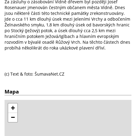
Za zásluhy o zásobování Vídně dřevem byl později Josef
Rosenauer jmenován čestným občanem města Vídně. Dnes
jsou některé části této technické památky zrekonstruovány.
Jde o cca 11 km dlouhý úsek mezi Jeleními Vrchy a odbočením
Želnavského smyku, 1,8 km dlouhý úsek od bavorských hranic
po Stocký (Ježový) potok, a úsek dlouhý cca 2,5 km mezi
hraničním potokem Ježová/Iglbach a hlavním evropským
rozvodím v bývalé osadě Růžový Vrch. Na těchto částech dnes
probíhá několikrát do roka ukázkové plavení dříví.
(c) Text & foto: ŠumavaNet.CZ
Mapa