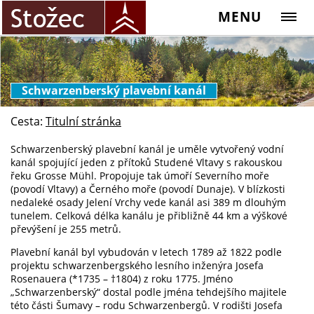
MENU
Schwarzenberský plavební kanál
Cesta:
Titulní stránka
Schwarzenberský plavební kanál je uměle vytvořený vodní
kanál spojující jeden z přítoků Studené Vltavy s rakouskou
řeku Grosse Mühl. Propojuje tak úmoří Severního moře
(povodí Vltavy) a Černého moře (povodí Dunaje). V blízkosti
nedaleké osady Jelení Vrchy vede kanál asi 389 m dlouhým
tunelem. Celková délka kanálu je přibližně 44 km a výškové
převýšení je 255 metrů.
Plavební kanál byl vybudován v letech 1789 až 1822 podle
projektu schwarzenbergského lesního inženýra Josefa
Rosenauera (*1735 – †1804) z roku 1775. Jméno
„Schwarzenberský“ dostal podle jména tehdejšího majitele
této části Šumavy – rodu Schwarzenbergů. V rodišti Josefa