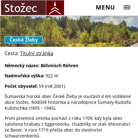
MENU
České Žleby
Cesta:
Titulní stránka
Německý název: Böhmisch Röhren
Nadmořská výška:
922 m
Počet obyvatel:
59 (rok 2001)
Šumavská horská obec České Žleby je součástí 4 km vzdálené
obce Stožec. Rodiště historika a národopisce Šumavy Rudolfa
Kubitschka (1895 - 1945).
První písemná zmínka pochází z roku 1709, kdy byla obec
založena hrabaty z Eggenberku. Osadníky se stali dřevorubci
ze Bavor. V roce 1719 přešla obec do vlastnictví
Schwarzenberků.