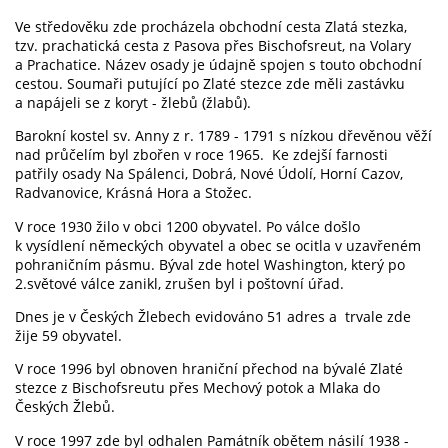
Ve středověku zde procházela obchodní cesta Zlatá stezka,
tzv. prachatická cesta z Pasova přes Bischofsreut, na Volary
a Prachatice. Název osady je údajně spojen s touto obchodní
cestou. Soumaři putující po Zlaté stezce zde měli zastávku
a napájeli se z koryt - žlebů (žlabů).
Barokní kostel sv. Anny z r. 1789 - 1791 s nízkou dřevěnou věží
nad průčelím byl zbořen v roce 1965. Ke zdejší farnosti
patřily osady Na Spálenci, Dobrá, Nové Údolí, Horní Cazov,
Radvanovice, Krásná Hora a Stožec.
V roce 1930 žilo v obci 1200 obyvatel. Po válce došlo
k vysídlení německých obyvatel a obec se ocitla v uzavřeném
pohraničním pásmu. Býval zde hotel Washington, který po
2.světové válce zanikl, zrušen byl i poštovní úřad.
Dnes je v Českých Žlebech evidováno 51 adres a trvale zde
žije 59 obyvatel.
V roce 1996 byl obnoven hraniční přechod na bývalé Zlaté
stezce z Bischofsreutu přes Mechový potok a Mlaka do
Českých Žlebů.
V roce 1997 zde byl odhalen Památník obětem násilí 1938 -