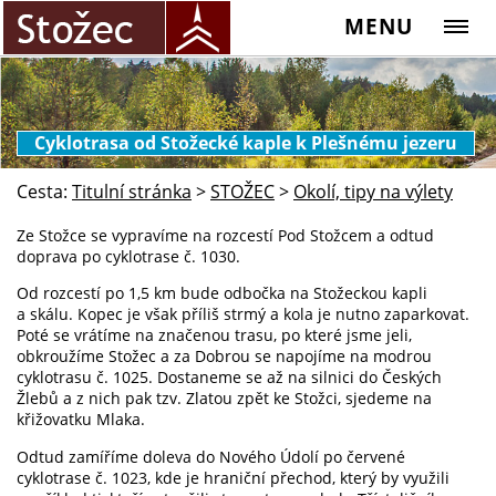
MENU
Cyklotrasa od Stožecké kaple k Plešnému jezeru
Cesta:
Titulní stránka
>
STOŽEC
>
Okolí, tipy na výlety
Ze Stožce se vypravíme na rozcestí Pod Stožcem a odtud
doprava po cyklotrase č. 1030.
Od rozcestí po 1,5 km bude odbočka na Stožeckou kapli
a skálu. Kopec je však příliš strmý a kola je nutno zaparkovat.
Poté se vrátíme na značenou trasu, po které jsme jeli,
obkroužíme Stožec a za Dobrou se napojíme na modrou
cyklotrasu č. 1025. Dostaneme se až na silnici do Českých
Žlebů a z nich pak tzv. Zlatou zpět ke Stožci, sjedeme na
křižovatku Mlaka.
Odtud zamíříme doleva do Nového Údolí po červené
cyklotrase č. 1023, kde je hraniční přechod, který by využili