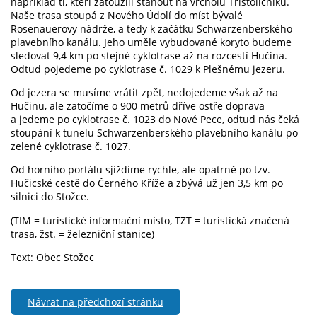
například ti, kteří zatoužili stanout na vrcholu Třístoličníku.
Naše trasa stoupá z Nového Údolí do míst bývalé
Rosenauerovy nádrže, a tedy k začátku Schwarzenberského
plavebního kanálu. Jeho uměle vybudované koryto budeme
sledovat 9,4 km po stejné cyklotrase až na rozcestí Hučina.
Odtud pojedeme po cyklotrase č. 1029 k Plešnému jezeru.
Od jezera se musíme vrátit zpět, nedojedeme však až na
Hučinu, ale zatočíme o 900 metrů dříve ostře doprava
a jedeme po cyklotrase č. 1023 do Nové Pece, odtud nás čeká
stoupání k tunelu Schwarzenberského plavebního kanálu po
zelené cyklotrase č. 1027.
Od horního portálu sjíždíme rychle, ale opatrně po tzv.
Hučicské cestě do Černého Kříže a zbývá už jen 3,5 km po
silnici do Stožce.
(TIM = turistické informační místo, TZT = turistická značená
trasa, žst. = železniční stanice)
Text: Obec Stožec
Návrat na předchozí stránku