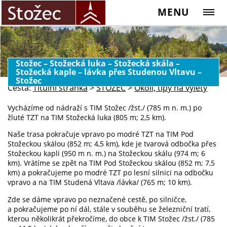
MENU
Stožec – Stožecká luka – Stožecká skála –
Stožecká kaple – lávka přes Studenou Vltavu –
Stožec
Cesta:
Titulní stránka
>
STOŽEC
>
Okolí, tipy na výlety
Vycházíme od nádraží s TIM Stožec /žst./ (785 m n. m.) po
žluté TZT na TIM Stožecká luka (805 m; 2,5 km).
Naše trasa pokračuje vpravo po modré TZT na TIM Pod
Stožeckou skálou (852 m; 4,5 km), kde je tvarová odbočka přes
Stožeckou kapli (950 m n. m.) na Stožeckou skálu (974 m; 6
km). Vrátíme se zpět na TIM Pod Stožeckou skálou (852 m; 7,5
km) a pokračujeme po modré TZT po lesní silnici na odbočku
vpravo a na TIM Studená Vltava /lávka/ (765 m; 10 km).
Zde se dáme vpravo po neznačené cestě, po silničce,
a pokračujeme po ní dál, stále v souběhu se železniční tratí,
kterou několikrát překročíme, do obce k TIM Stožec /žst./ (785