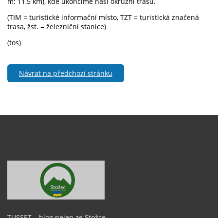
m; 11,5 km), kde ukončíme naši okružní trasu.
(TIM = turistické informační místo, TZT = turistická značená
trasa, žst. = železniční stanice)
(tos)
Návrat na předchozí stránku
TUSSET – blog nejen ze Stožce