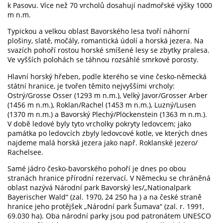
k Pasovu. Více než 70 vrcholů dosahují nadmořské výšky 1000
m n.m.
Typickou a velkou oblast Bavorského lesa tvoří náhorní
plošiny, slatě, močály, romantická údolí a horská jezera. Na
svazích pohoří rostou horské smíšené lesy se zbytky pralesa.
Ve vyšších polohách se táhnou rozsáhlé smrkové porosty.
Hlavní horský hřeben, podle kterého se vine česko-německá
státní hranice, je tvořen těmito nejvyššími vrcholy:
Ostrý/Grosse Osser (1293 m n.m.), Velký Javor/Grosser Arber
(1456 m n.m.), Roklan/Rachel (1453 m n.m.), Luzný/Lusen
(1370 m n.m.) a Bavorský Plechý/Plöckenstein (1363 m n.m.).
V době ledové byly tyto vrcholky pokryty ledovcem; jako
památka po ledovcích zbyly ledovcové kotle, ve kterých dnes
najdeme malá horská jezera jako např. Roklanské jezero/
Rachelsee.
Samé jádro česko-bavorského pohoří je dnes po obou
stranách hranice přírodní rezervací. V Německu se chráněná
oblast nazývá Národní park Bavorský les/„Nationalpark
Bayerischer Wald“ (zal. 1970, 24 250 ha ) a na české straně
hranice jeho protějšek „Národní park Šumava“ (zal. r. 1991,
69.030 ha). Oba národní parky jsou pod patronátem UNESCO