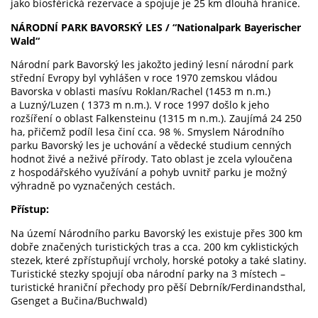
jako biosférická rezervace a spojuje je 25 km dlouhá hranice.
NÁRODNÍ PARK BAVORSKÝ LES / “Nationalpark Bayerischer
Wald“
Národní park Bavorský les jakožto jediný lesní národní park
střední Evropy byl vyhlášen v roce 1970 zemskou vládou
Bavorska v oblasti masívu Roklan/Rachel (1453 m n.m.)
a Luzný/Luzen ( 1373 m n.m.). V roce 1997 došlo k jeho
rozšíření o oblast Falkensteinu (1315 m n.m.). Zaujímá 24 250
ha, přičemž podíl lesa činí cca. 98 %. Smyslem Národního
parku Bavorský les je uchování a vědecké studium cenných
hodnot živé a neživé přírody. Tato oblast je zcela vyloučena
z hospodářského využívání a pohyb uvnitř parku je možný
výhradně po vyznačených cestách.
Přístup:
Na území Národního parku Bavorský les existuje přes 300 km
dobře značených turistických tras a cca. 200 km cyklistických
stezek, které zpřístupňují vrcholy,
horské potoky a také slatiny.
Turistické stezky spojují oba národní parky na 3 místech –
turistické hraniční přechody pro pěší Debrník/Ferdinandsthal,
Gsenget a Bučina/Buchwald)