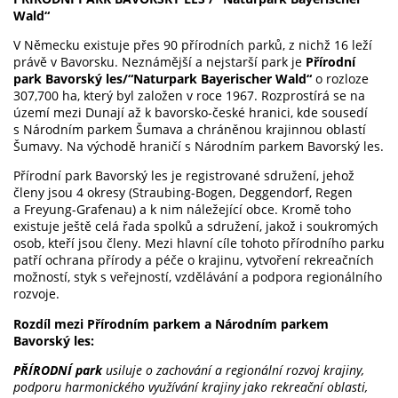
Wald“
V Německu existuje přes 90 přírodních parků, z nichž 16 leží
právě v Bavorsku. Neznámější a nejstarší park je
Přírodní
park Bavorský les/“Naturpark Bayerischer Wald“
o rozloze
307,700 ha, který byl založen v roce 1967. Rozprostírá se na
území mezi Dunají až k bavorsko-české hranici, kde sousedí
s Národním parkem Šumava a chráněnou krajinnou oblastí
Šumavy. Na východě hraničí s Národním parkem Bavorský les.
Přírodní park Bavorský les je registrované sdružení, jehož
členy jsou 4 okresy (Straubing-Bogen, Deggendorf, Regen
a Freyung-Grafenau) a k nim náležející obce. Kromě toho
existuje ještě celá řada spolků a sdružení, jakož i soukromých
osob, kteří jsou členy. Mezi hlavní cíle tohoto přírodního parku
patří ochrana přírody a péče o krajinu, vytvoření rekreačních
možností, styk s veřejností, vzdělávání a podpora regionálního
rozvoje.
Rozdíl mezi Přírodním parkem a Národním parkem
Bavorský les:
PŘÍRODNÍ park
usiluje o zachování a regionální rozvoj krajiny,
podporu harmonického využívání krajiny jako rekreační oblasti,