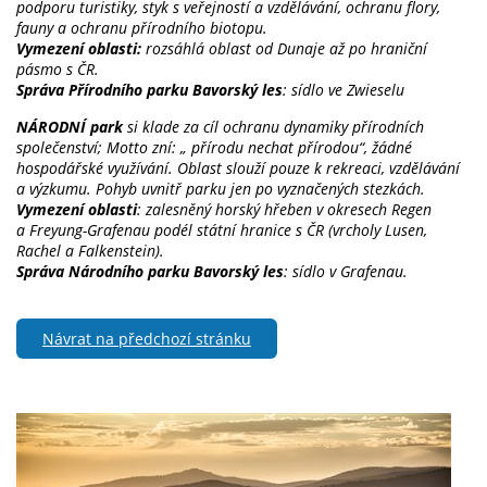
podporu turistiky, styk s veřejností a vzdělávání, ochranu flory,
fauny a ochranu přírodního biotopu.
Vymezení oblasti:
rozsáhlá oblast od Dunaje až po hraniční
pásmo s ČR.
Správa Přírodního parku Bavorský les
: sídlo ve Zwieselu
NÁRODNÍ park
si klade za cíl ochranu dynamiky přírodních
společenství; Motto zní: „ přírodu nechat přírodou“, žádné
hospodářské využívání. Oblast slouží pouze k rekreaci, vzdělávání
a výzkumu. Pohyb uvnitř parku jen po vyznačených stezkách.
Vymezení oblasti
: zalesněný horský hřeben v okresech Regen
a Freyung-Grafenau podél státní hranice s ČR (vrcholy Lusen,
Rachel a Falkenstein).
Správa Národního parku Bavorský les
: sídlo v Grafenau.
Návrat na předchozí stránku