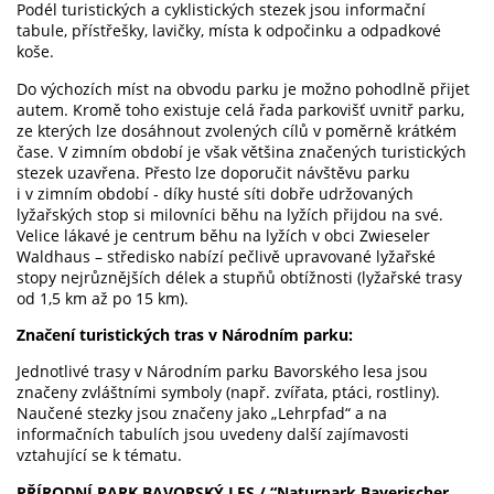
Podél turistických a cyklistických stezek jsou informační
tabule, přístřešky, lavičky, místa k odpočinku a odpadkové
koše.
Do výchozích míst na obvodu parku je možno pohodlně přijet
autem. Kromě toho existuje celá řada parkovišť uvnitř parku,
ze kterých lze dosáhnout zvolených cílů v poměrně krátkém
čase. V zimním období je však většina značených turistických
stezek uzavřena. Přesto lze doporučit návštěvu parku
i v zimním období - díky husté síti dobře udržovaných
lyžařských stop si milovníci běhu na lyžích přijdou na své.
Velice lákavé je centrum běhu na lyžích v obci Zwieseler
Waldhaus – středisko nabízí pečlivě upravované lyžařské
stopy nejrůznějších délek a stupňů obtížnosti (lyžařské trasy
od 1,5 km až po 15 km).
Značení turistických tras v Národním parku:
Jednotlivé trasy v Národním parku Bavorského lesa jsou
značeny zvláštními symboly (např. zvířata, ptáci, rostliny).
Naučené stezky jsou značeny jako „Lehrpfad“ a na
informačních tabulích jsou uvedeny další zajímavosti
vztahující se k tématu.
PŘÍRODNÍ PARK BAVORSKÝ LES / “Naturpark Bayerischer