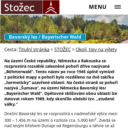
MENU
Bavorský les / Bayerischer Wald
Cesta:
Titulní stránka
>
STOŽEC
>
Okolí, tipy na výlety
Na území České republiky, Německa a Rakouska se
rozprostírá rozsáhlé zalesněné pohoří dříve nazývané
„Böhmerwald“. Tento název po roce 1945 úplně vymizel
z politické mapy a pohoří bylo rozděleno na dvě takřka
„hermeticky“ uzavřené oblasti. Na české straně se pohoří
nazývá „Šumava“, na území Německa Bavorský les/
„Bayerischer Wald“. Opětovné sbližování obou oblastí lze
datovat rokem 1989, kdy skončilo období tzv. „studené
války.“
Dnešní Bavorský les se rozprostírá v nadmořské výšce mezi
2
300 – 1.456 m na území o rozloze cca. 5.000 km
. Zvedá se
nad levým břehem Dunaje od Regensburgu a táhne se až