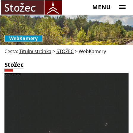
MENU
WebKamery
Cesta:
Titulní stránka
>
STOŽEC
>
WebKamery
Stožec