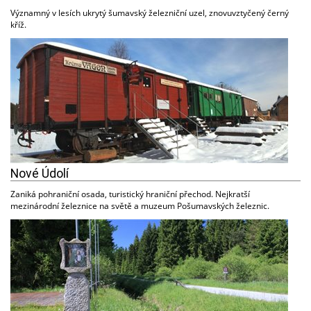
Významný v lesích ukrytý šumavský železniční uzel, znovuvztyčený černý
kříž.
Nové Údolí
Zaniká pohraniční osada, turistický hraniční přechod. Nejkratší
mezinárodní železnice na světě a muzeum Pošumavských železnic.